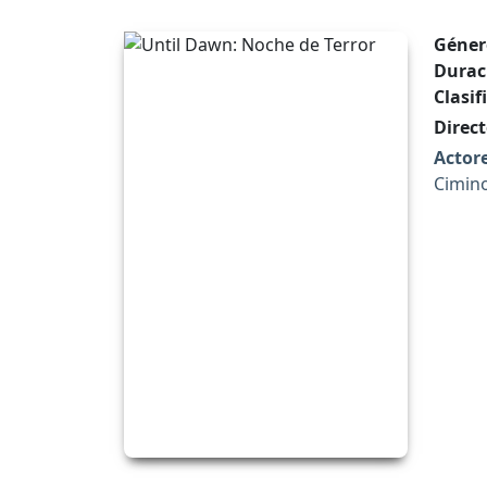
Géner
Durac
Clasif
Direct
Actore
Cimin