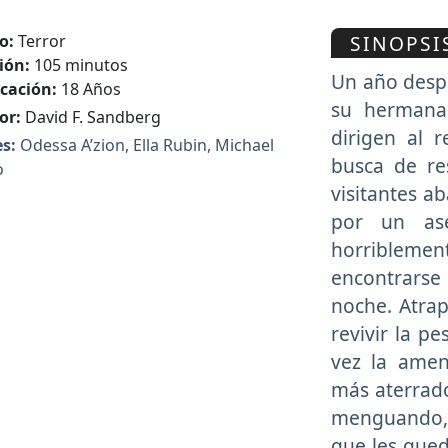
SINOPSI
o:
Terror
ión:
105 minutos
Un año despu
icación:
18 Años
su hermana
or:
David F. Sandberg
dirigen al 
s:
Odessa A’zion, Ella Rubin, Michael
busca de re
o
visitantes 
por un ase
horriblement
encontrarse
noche. Atrap
revivir la p
vez la amen
más aterrado
menguando,
que les que