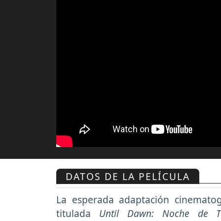
DATOS DE LA PELÍCULA
La esperada adaptación cinematog
titulada
Until Dawn: Noche de T