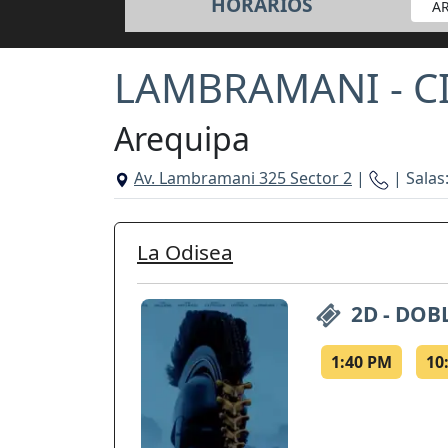
HORARIOS
A
LAMBRAMANI - 
Arequipa
Av. Lambramani 325 Sector 2
|
| Salas:
La Odisea
2D - DOB
1:40 PM
10