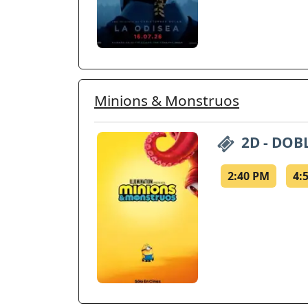
Minions & Monstruos
2D - DOB
2:40 PM
4: