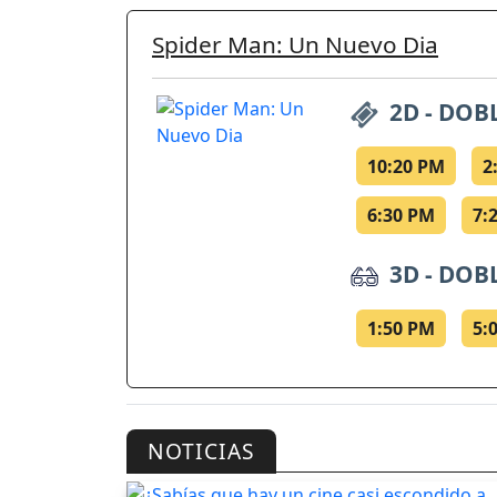
Spider Man: Un Nuevo Dia
2D - DOB
10:20 PM
2
6:30 PM
7:
3D - DOB
1:50 PM
5:
NOTICIAS