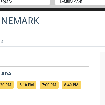
REQUIPA
LAMBRAMANI
CINEMARK
 4
LADA
:30 PM
5:10 PM
7:00 PM
8:40 PM