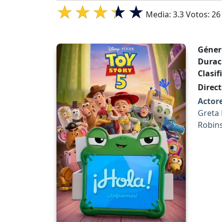
Media:
3.3
Votos:
26
Géner
Durac
Clasif
Direct
Actore
Greta 
Robins