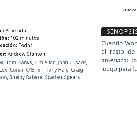
COMPAR
SINOPSI
o:
Animado
ión:
102 minutos
Cuando Wood
icación:
Todos
el resto de
or:
Andrew Stanton
amenaza: l
s:
Tom Hanks, Tim Allen, Joan Cusack,
juego para l
Lee, Conan O'Brien, Tony Hale, Craig
on, Shelby Rabara, Scarlett Spears