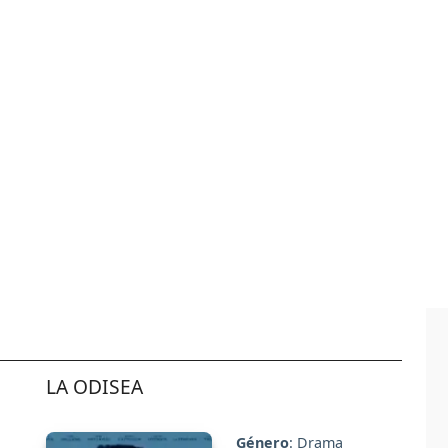
LA ODISEA
Género
: Drama