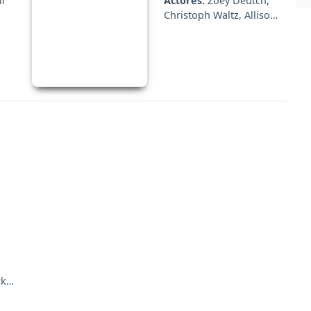
l
Actores:
Zoey Deutch,
Christoph Waltz, Allison
Jann...
k,