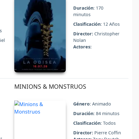
Duración
: 170
minutos
Clasificación
: 12 Años
s
Director:
Christopher
iel
Nolan
Actores:
MINIONS & MONSTRUOS
Género
: Animado
Duración
: 84 minutos
Clasificación
: Todos
Director:
Pierre Coffin