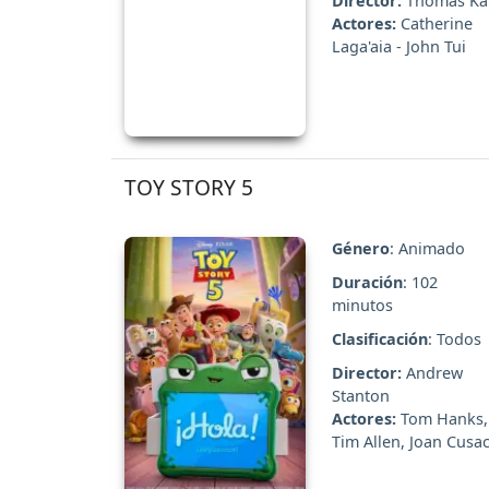
Director:
Thomas Kai
Actores:
Catherine
Laga'aia - John Tui
TOY STORY 5
Género
: Animado
Duración
: 102
minutos
Clasificación
: Todos
Director:
Andrew
Stanton
Actores:
Tom Hanks,
Tim Allen, Joan Cusac
Greta L...