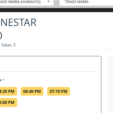
INGO MARÍA (HUÁNUCO)
TINGO MARÍA
INESTAR
)
 Salas: 3
 -
4:20 PM
06:40 PM
07:10 PM
0:00 PM