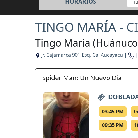
HORARIOS
T
TINGO MARÍA - C
Tingo María (Huánuco
Jr. Cajamarca 901 Esq. Ca. Aucayacu
|
|
Spider Man: Un Nuevo Dia
DOBLADA
03:45 PM
0
09:35 PM
1