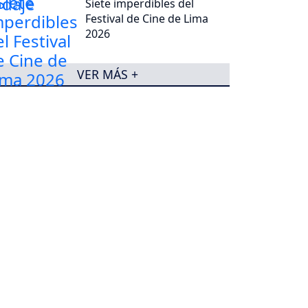
Siete imperdibles del
Festival de Cine de Lima
2026
VER MÁS +