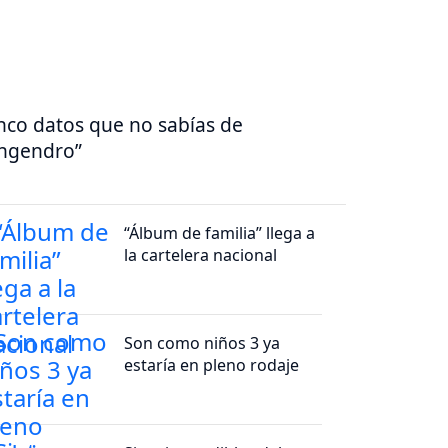
nco datos que no sabías de
ngendro”
“Álbum de familia” llega a
la cartelera nacional
Son como niños 3 ya
estaría en pleno rodaje