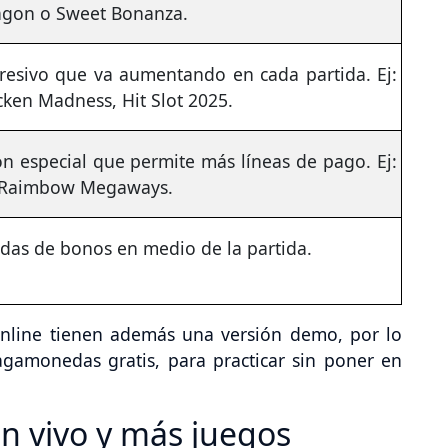
agon o Sweet Bonanza.
resivo que va aumentando en cada partida. Ej:
cken Madness, Hit Slot 2025.
ón especial que permite más líneas de pago. Ej:
 Raimbow Megaways.
das de bonos en medio de la partida.
online tienen además una versión demo, por lo
gamonedas gratis, para practicar sin poner en
en vivo y más juegos