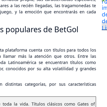
res a las recién llegadas, las tragamonedas te
 juego, y la emoción que encontrarás en cada
 populares de BetGol
ta plataforma cuenta con títulos para todos los
n llamar más la atención que otros. Entre las
da Latinoamérica se encuentran títulos como
, conocidos por su alta volatilidad y grandes
 distintas categorías, por sus características
toda la vida. Títulos clásicos como Gates of