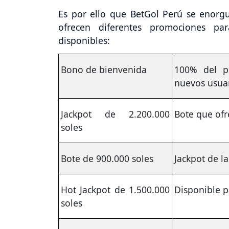
Es por ello que BetGol Perú se enorgu
ofrecen diferentes promociones par
disponibles:
Bono de bienvenida
100% del pr
nuevos usuar
Jackpot de 2.200.000
Bote que ofre
soles
Bote de 900.000 soles
Jackpot de l
Hot Jackpot de 1.500.000
Disponible pa
soles