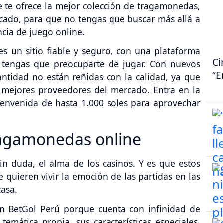
 te ofrece la mejor colección de tragamonedas,
cado, para que no tengas que buscar más allá a
ncia de juego online.
s un sitio fiable y seguro, con una plataforma
Ci
lo tengas que preocuparte de jugar. Con nuevos
“E
antidad no están reñidas con la calidad, ya que
 mejores proveedores del mercado. Entra en la
envenida de hasta 1.000 soles para aprovechar
ragamonedas online
in duda, el alma de los casinos. Y es que estos
 quieren vivir la emoción de las partidas en las
casa.
en BetGol Perú porque cuenta con infinidad de
 temática propia, sus características especiales,