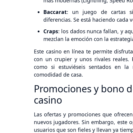
más modernas (Lightning, Speed Rou
Baccarat
: un juego de cartas si
diferencias. Se está haciendo cada 
Craps
: los dados nunca fallan, y aq
mezclan la emoción con la estrategi
Este casino en línea te permite disfruta
con un crupier y unos rivales reales. 
como si estuviéseis sentados en l
comodidad de casa.
Promociones y bono d
casino
Las ofertas y promociones que ofrecen 
nuevos jugadores. Sin embargo, este o
usuarios que son fieles y llevan ya tiem