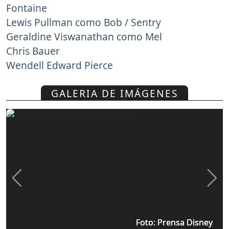
Fontaine
Lewis Pullman como Bob / Sentry
Geraldine Viswanathan como Mel
Chris Bauer
Wendell Edward Pierce
GALERIA DE IMÁGENES
Previous
Nex
Foto: Prensa Disney
Foto: Prensa Disney
Foto: Prensa Disney