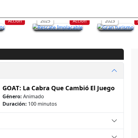
ts
Rescate Implacable
Gran turismo
Acción
2025
Acción
2023
GOAT: La Cabra Que Cambió El Juego
Género:
Animado
Duración:
100 minutos