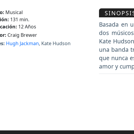
SINOPSI
o:
Musical
ión:
131 min.
Basada en un
icación:
12 Años
dos músicos
or:
Craig Brewer
Kate Hudson)
s:
Hugh Jackman
, Kate Hudson
una banda t
que nunca e
amor y cumpl