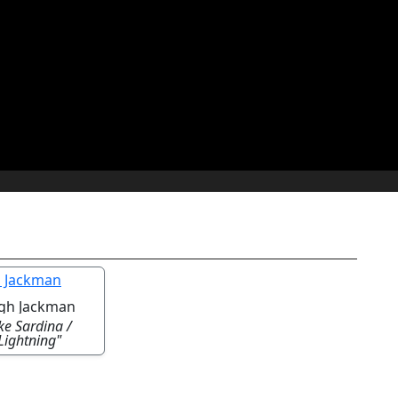
gh Jackman
ke Sardina /
Lightning"