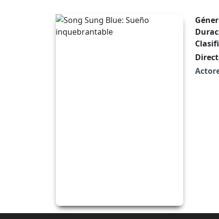
Géner
Durac
Clasif
Direct
Actore