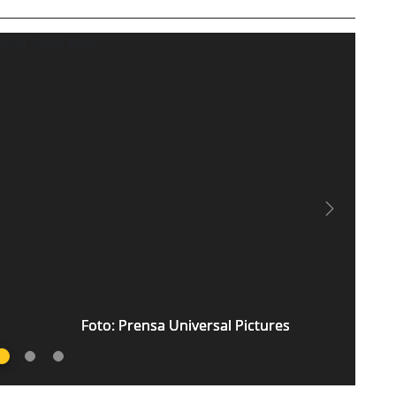
Next
Foto: Prensa Universal Pictures
Foto: Prensa Universal Pictures
Foto: Prensa Universal Pictures