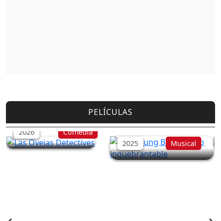
PELÍCULAS
Las Ovejas Detectives
Song Sung Blue: Sueño
inquebrantable
2026
Comedia
2025
Musical