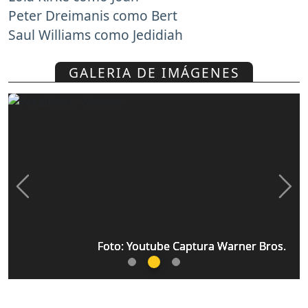
Peter Dreimanis como Bert
Saul Williams como Jedidiah
GALERIA DE IMÁGENES
Previous
Nex
Foto: Youtube Captura Warner Bros.
Foto: Youtube Captura Warner Bros.
Foto: Youtube Captura Warner Bros.