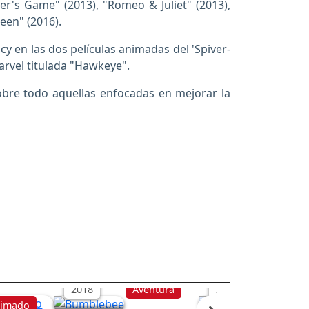
s Game" (2013), "Romeo & Juliet" (2013),
teen" (2016).
y en las dos películas animadas del 'Spiver-
arvel titulada "Hawkeye".
obre todo aquellas enfocadas en mejorar la
Bumblebee
Más notas perfect
Un nuevo
2018
Aventura
2015
Musi
imado