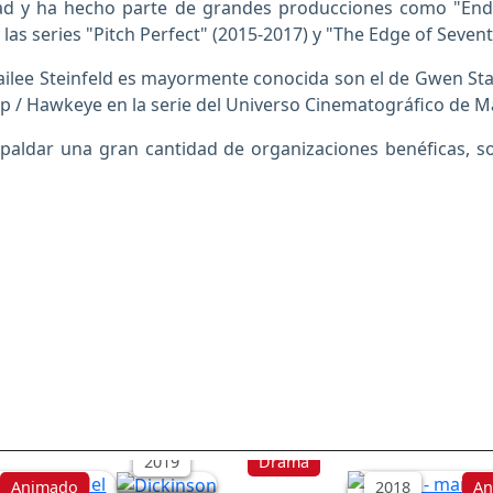
 y ha hecho parte de grandes producciones como "Ender'
y las series "Pitch Perfect" (2015-2017) y "The Edge of Seven
ilee Steinfeld es mayormente conocida son el de Gwen Stac
p / Hawkeye en la serie del Universo Cinematográfico de M
paldar una gran cantidad de organizaciones benéficas, s
Dickinson
 A través
Spider - man: 
erso
universo
2019
Drama
Animado
2018
An