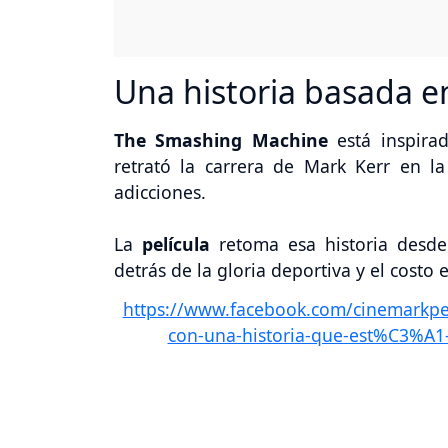
Una historia basada e
The Smashing Machine
está inspir
retrató la carrera de Mark Kerr en l
adicciones.
La
película
retoma esa historia desde
detrás de la gloria deportiva y el costo 
https://www.facebook.com/cinemarkperu
con-una-historia-que-est%C3%A