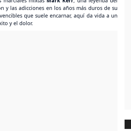
es marciales mixtas
Mark Kerr
, una leyenda del
ón y las adicciones en los años más duros de su
nvencibles que suele encarnar, aquí da vida a un
to y el dolor.