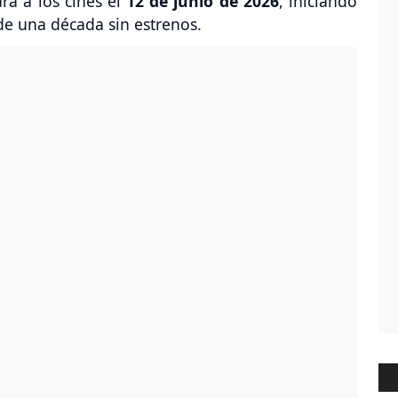
rá a los cines el
12 de junio de 2026
, iniciando
de una década sin estrenos.