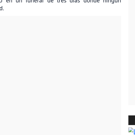
no en un funeral de tres días donde ningún
d.