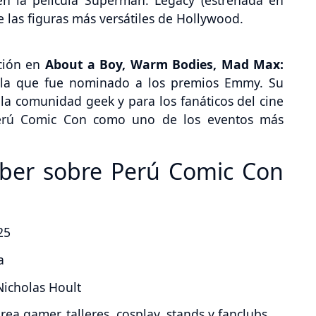
n la película Superman: Legacy (estrenada en
 las figuras más versátiles de Hollywood.
ación en
About a Boy, Warm Bodies, Mad Max:
la que fue nominado a los premios Emmy. Su
la comunidad geek y para los fanáticos del cine
Perú Comic Con como uno de los eventos más
aber sobre Perú Comic Con
25
a
Nicholas Hoult
área gamer, talleres, cosplay, stands y fanclubs