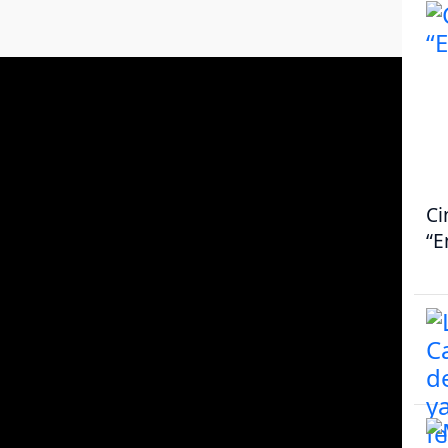
Ci
“E