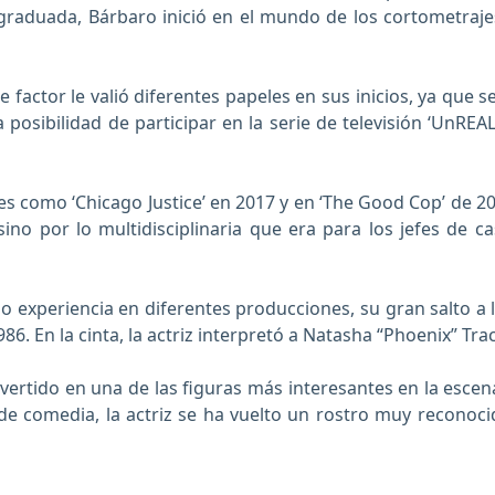
 graduada, Bárbaro inició en el mundo de los cortometraje
 factor le valió diferentes papeles en sus inicios, ya que s
 posibilidad de participar en la serie de televisión ‘UnREA
s como ‘Chicago Justice’ en 2017 y en ‘The Good Cop’ de 201
ino por lo multidisciplinaria que era para los jefes de ca
 experiencia en diferentes producciones, su gran salto a l
1986. En la cinta, la actriz interpretó a Natasha “Phoenix” T
onvertido en una de las figuras más interesantes en la esc
 de comedia, la actriz se ha vuelto un rostro muy reconoc