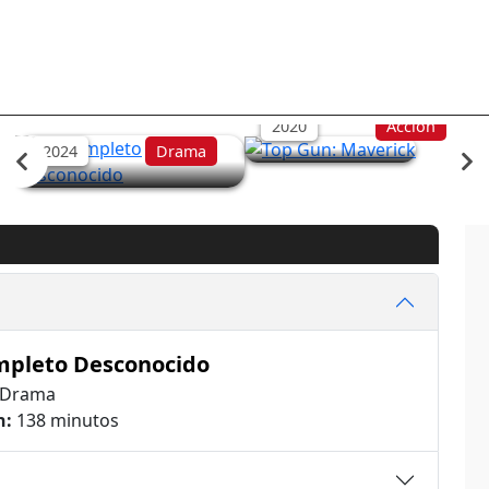
Top Gun: Maverick
Un Completo
Desconocido
2020
Acción
2024
Drama
pleto Desconocido
Drama
n:
138 minutos