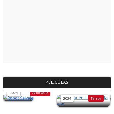
PELÍCULAS
Robot Salvaje
Un lugar en silencio:
Día uno
2024
Animado
2024
Terror