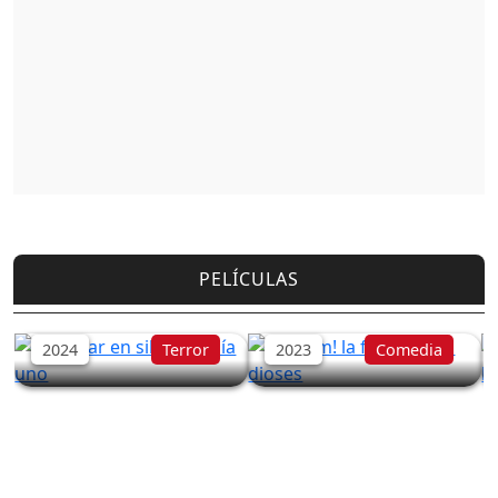
PELÍCULAS
Un lugar en silencio:
Shazam! la furia de los
Día uno
dioses
2024
Terror
2023
Comedia