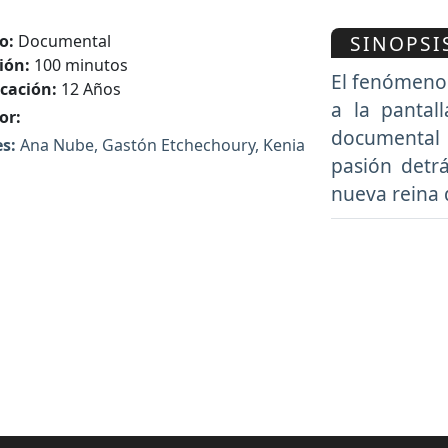
SINOPSI
o:
Documental
ión:
100 minutos
El fenómeno
icación:
12 Años
a la pantal
or:
documental q
s:
Ana Nube, Gastón Etchechoury, Kenia
pasión detr
nueva reina 