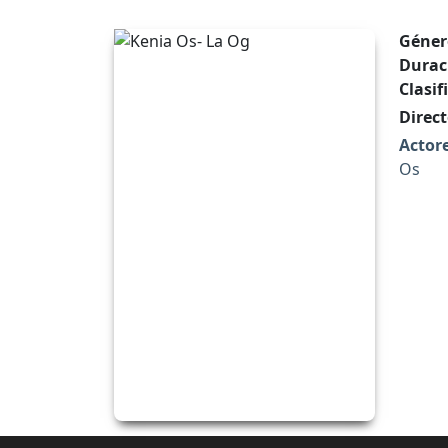
Géner
Durac
Clasif
Direct
Actore
Os