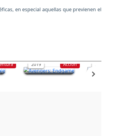
cas, en especial aquellas que previenen el
aje
Avengers: Endgame
Stuber locos al vol
entura
2019
Acción
2019
Acc