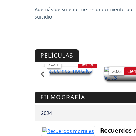
Además de su enorme reconocimiento por la
suicidio.
Recuerdos mortales
Guardianes 
PELÍCULAS
Galaxia Vol.
2024
Terror
2023
Cien
FILMOGRAFÍA
2024
Recuerdos 