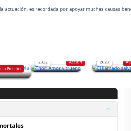
 actuación, es recordada por apoyar muchas causas benéfi
Thor: Amor y trueno
El llamado salv
de la
 3
2022
Acción
2020
Av
cia Ficción
mortales