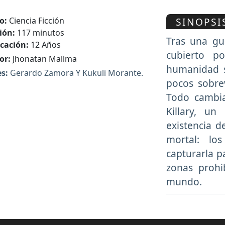
SINOPSI
o:
Ciencia Ficción
ión:
117 minutos
Tras una gu
icación:
12 Años
cubierto p
or:
Jhonatan Mallma
humanidad se
s:
Gerardo Zamora Y Kukuli Morante.
pocos sobre
Todo cambia
Killary, u
existencia 
mortal: lo
capturarla p
zonas prohi
mundo.