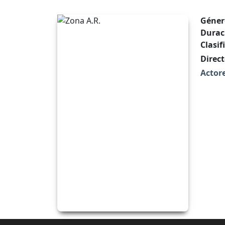
Géner
Durac
Clasif
Direct
Actore