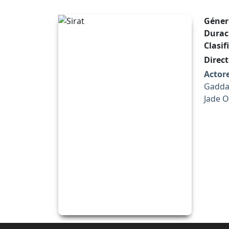
Géner
Durac
Clasif
Direct
Actore
Gadda,
Jade O