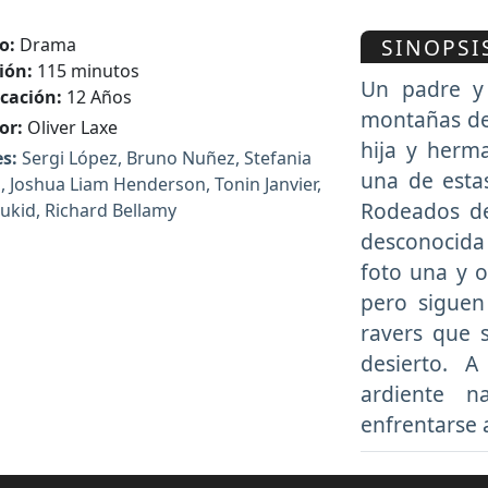
SINOPSI
o:
Drama
ión:
115 minutos
Un padre y 
icación:
12 Años
montañas de
or:
Oliver Laxe
hija y herm
s:
Sergi López, Bruno Nuñez, Stefania
una de estas
 Joshua Liam Henderson, Tonin Janvier,
Rodeados de
ukid, Richard Bellamy
desconocida
foto una y o
pero siguen
ravers que s
desierto. 
ardiente n
enfrentarse a