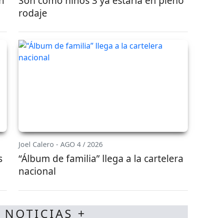
ón
Son como niños 3 ya estaría en pleno
rodaje
Joel Calero - AGO 4 / 2026
s
“Álbum de familia” llega a la cartelera
nacional
 NOTICIAS +