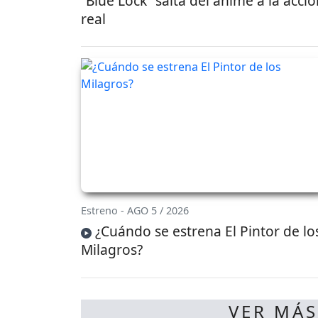
“Blue Lock” salta del anime a la acci
real
Estreno - AGO 5 / 2026
¿Cuándo se estrena El Pintor de lo
Milagros?
VER MÁS