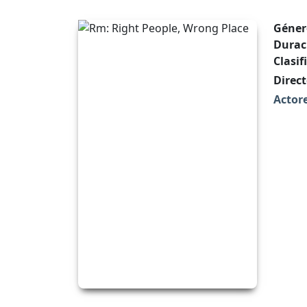
Géner
Durac
Clasif
Direct
Actore