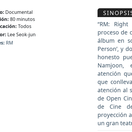
SINOPSI
o:
Documental
ión:
80 minutos
“RM: Right
icación:
Todos
proceso de 
or:
Lee Seok-jun
álbum en so
s:
RM
Person’, y d
honesto pu
Namjoon, e
atención qu
que conllev
atención al 
de Open Cine
de Cine d
proyección a
un gran teatr