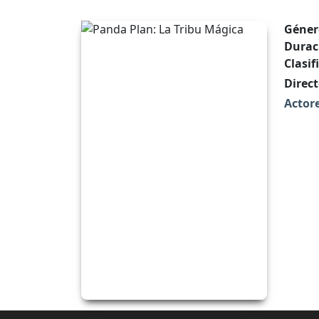
Géner
Durac
Clasif
Direct
Actore