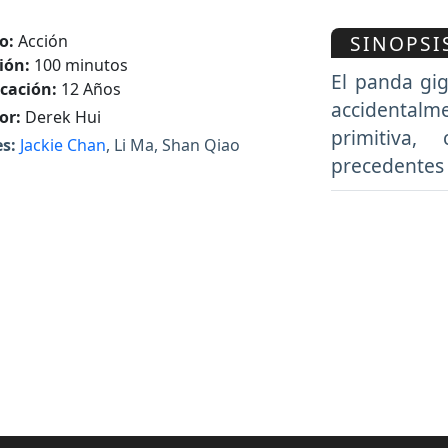
SINOPSI
o:
Acción
ión:
100 minutos
El panda gi
icación:
12 Años
accidental
or:
Derek Hui
primitiva
s:
Jackie Chan
, Li Ma, Shan Qiao
precedentes 