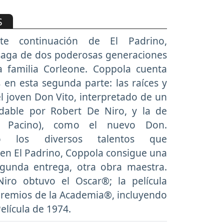
S
ante continuación de El Padrino,
 saga de dos poderosas generaciones
a familia Corleone. Coppola cuenta
s en esta segunda parte: las raíces y
l joven Don Vito, interpretado de un
able por Robert De Niro, y la de
l Pacino), como el nuevo Don.
do los diversos talentos que
en El Padrino, Coppola consigue una
egunda entrega, otra obra maestra.
iro obtuvo el Oscar®; la película
 premios de la Academia®, incluyendo
elícula de 1974.