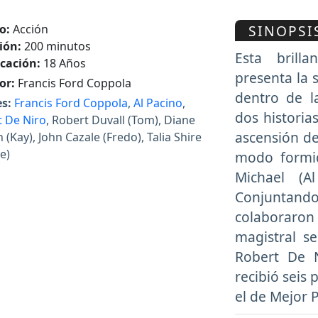
SINOPSI
o:
Acción
ión:
200 minutos
Esta brill
icación:
18 Años
presenta la
or:
Francis Ford Coppola
dentro de l
s:
Francis Ford Coppola
,
Al Pacino
,
dos historia
 De Niro
, Robert Duvall (Tom), Diane
ascensión de
 (Kay), John Cazale (Fredo), Talia Shire
e)
modo formid
Michael (A
Conjuntan
colaboraron 
magistral s
Robert De N
recibió seis
el de Mejor P