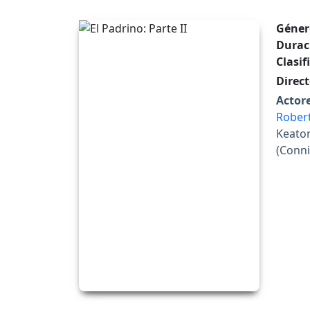
Géner
Durac
Clasif
Direct
Actore
Robert
Keaton
(Conni