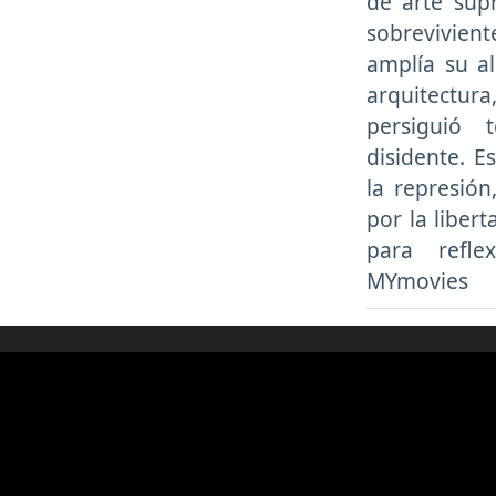
de arte sup
sobrevivien
amplía su al
arquitect
persiguió 
disidente. E
la represión
por la liber
para refle
MYmovies