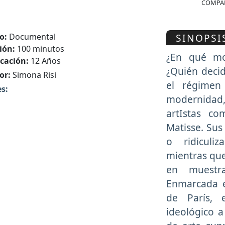
COMPAR
SINOPSI
o:
Documental
ión:
100 minutos
¿En qué mo
icación:
12 Años
¿Quién decid
or:
Simona Risi
el régimen
s:
modernidad
artIstas c
Matisse. Sus
o ridiculi
mientras que
en muestra
Enmarcada e
de París, e
ideológico a