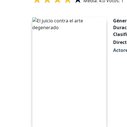
Media:
4.0
Votos:
1
Géner
Durac
Clasif
Direct
Actore