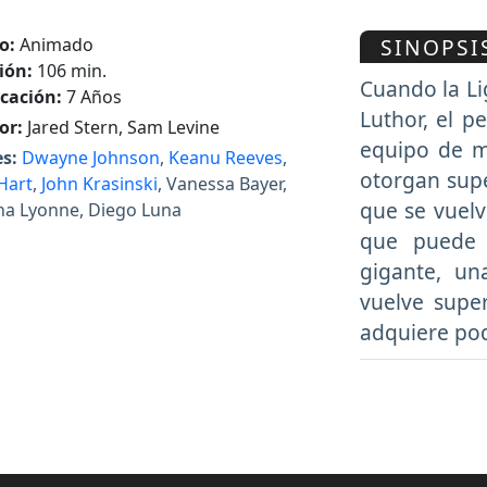
SINOPSI
o:
Animado
ión:
106 min.
Cuando la Li
icación:
7 Años
Luthor, el 
or:
Jared Stern, Sam Levine
equipo de m
s:
Dwayne Johnson
,
Keanu Reeves
,
otorgan sup
Hart
,
John Krasinski
, Vanessa Bayer,
que se vuelv
ha Lyonne, Diego Luna
que puede 
gigante, un
vuelve super
adquiere pod