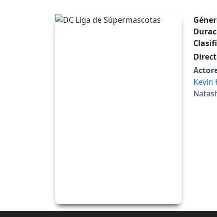
Géner
Durac
Clasif
Direct
Actore
Kevin 
Natas