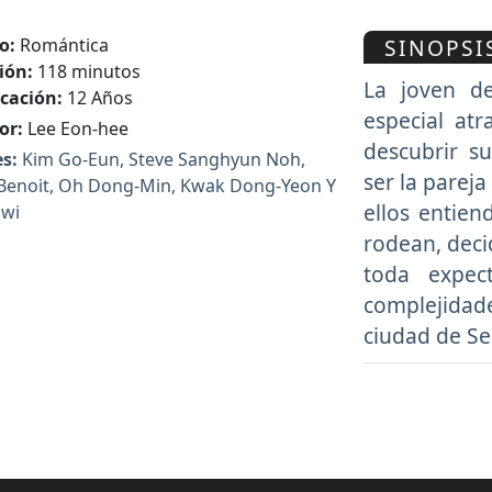
SINOPSI
o:
Romántica
ión:
118 minutos
La joven de
icación:
12 Años
especial at
or:
Lee Eon-hee
descubrir s
s:
Kim Go-Eun, Steve Sanghyun Noh,
ser la parej
 Benoit, Oh Dong-Min, Kwak Dong-Yeon Y
ellos entie
Hwi
rodean, deci
toda expec
complejidad
ciudad de Se