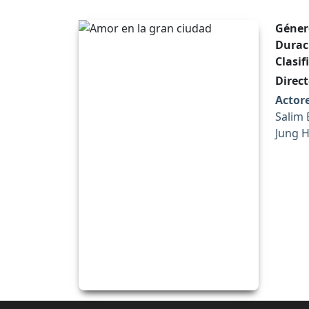
Géner
Durac
Clasif
Direct
Actore
Salim
Jung 