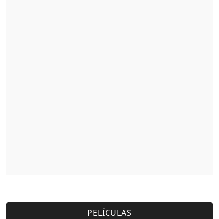
PELÍCULAS
Amos del Universo
Together: Juntos Hasta